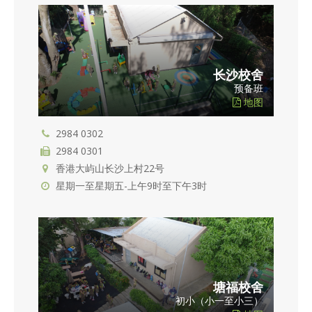
长沙校舍
预备班
地图
2984 0302
2984 0301
香港大屿山长沙上村22号
星期一至星期五-上午9时至下午3时
塘福校舍
初小（小一至小三）