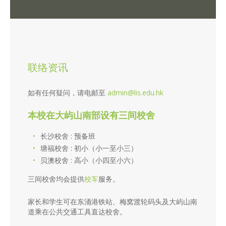
联络资讯
如有任何疑问，请电邮至
admin@lis.edu.hk
本校在大屿山南部设有三间校舍
长沙校舍 : 预备班
塘福校舍 : 初小（小一至小三）
贝澳校舍 : 高小（小四至小六）
三间校舍均会提供
校车
服务。
家长和学生可在东涌港铁站、梅窝渡轮码头及大屿山南
道乘在公共交通工具直达校舍。