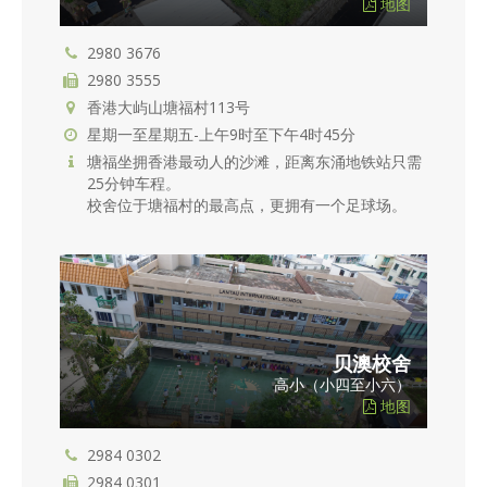
地图
2980 3676
2980 3555
香港大屿山塘福村113号
星期一至星期五-上午9时至下午4时45分
塘福坐拥香港最动人的沙滩，距离东涌地铁站只需
25分钟车程。
校舍位于塘福村的最高点，更拥有一个足球场。
贝澳校舍
高小（小四至小六）
地图
2984 0302
2984 0301