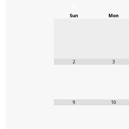
Sun
Mon
2
3
9
10